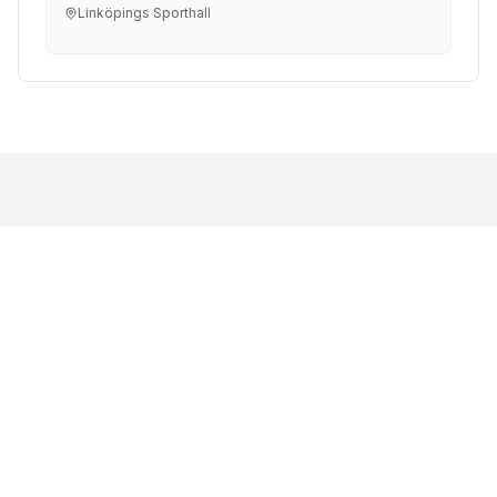
Linköpings Sporthall
SENASTE HIGHLIGHT
Se våra senaste höjdpunkter från säsongen