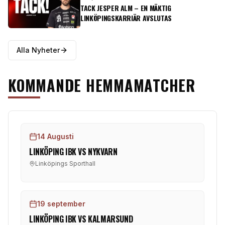
försäsongscupen Sko_Energocup avgörs. Linköping
TACK JESPER ALM – EN MÄKTIG
möter där tjeckiska topplaget Florbal MB samt
LINKÖPINGSKARRIÄR AVSLUTAS
uppstickaren Sparta Prag. Men även Schweisiska Köniz
Bern står på programmet.
Alla Nyheter
KOMMANDE HEMMAMATCHER
14 Augusti
LINKÖPING IBK
VS
NYKVARN
Linköpings Sporthall
19 september
LINKÖPING IBK
VS
KALMARSUND