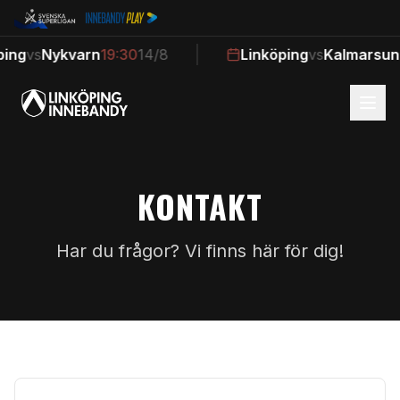
ing
vs
Nykvarn
19:30
14/8
Linköping
vs
Kalmarsund
KONTAKT
Har du frågor? Vi finns här för dig!