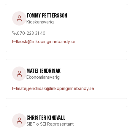
TOMMY PETTERSSON
Kioskansvarig
070-223 31 40
kiosk@linkopinginnebandy.se
MATEJ JENDRISAK
Ekonomiansvarig
matej.jendrisak@linkopinginnebandy.se
CHRISTER KINDVALL
SIBF o SEI Representant