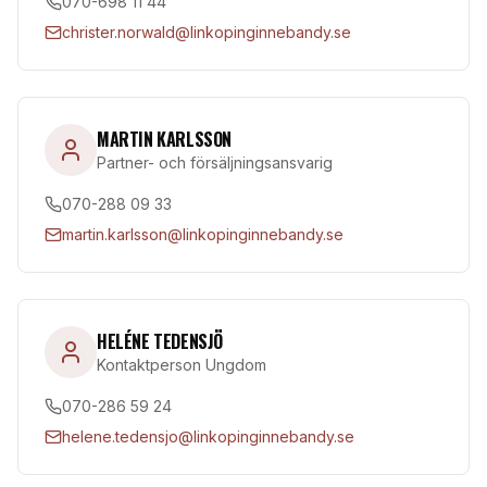
070-698 11 44
christer.norwald@linkopinginnebandy.se
MARTIN KARLSSON
Partner- och försäljningsansvarig
070-288 09 33
martin.karlsson@linkopinginnebandy.se
HELÉNE TEDENSJÖ
Kontaktperson Ungdom
070-286 59 24
helene.tedensjo@linkopinginnebandy.se