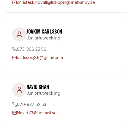
christer.kindvall@linkopinginnebandy.se
JOAKIM CARLSSON
Junior/utveckling
073-366 25 56
carlssonj86@gmail.com
NAVID KHAN
Junior/utveckling
070-937 52 53
Navid73@hotmail.se